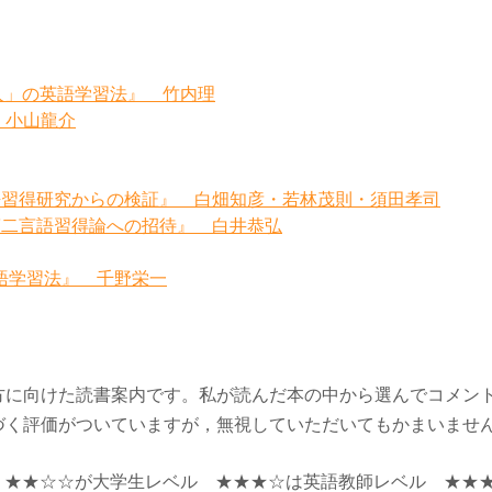
人」の英語学習法』 竹内理
』 小山龍介
語習得研究からの検証』 白畑知彦・若林茂則・須田孝司
第二言語習得論への招待』 白井恭弘
語学習法』 千野栄一
方に向けた読書案内です。私が読んだ本の中から選んでコメン
づく評価がついていますが，無視していただいてもかまいませ
★★☆☆が大学生レベル ★★★☆は英語教師レベル ★★