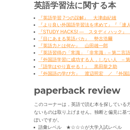
英語学習法に関する本
『英語学習 7つの誤解』 大津由紀雄
『より良い外国語学習法を求めて』『「達
『STUDY HACKS! ― スタディ ハック
『目にあまる英語バカ』 勢古浩爾
『英語力とは何か』 山田雄一郎
『英語習得の「常識」「非常識」– 第二言
『外国語学習に成功する人，しない人 – 
『語学はやり直せる！』 黒田龍之助
『外国語の学び方』 渡辺照宏 ／ 『外国
paperback review
このコーナーは，英語で読む本を探している
ないものは取り上げません。独断と偏見に基
ぽいですが。
語彙レベル ★☆☆☆が大学入試レベル 