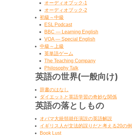
オーディオブック-1
オーディオブック-2
初級～中級
ESL Podcast
BBC — Learning English
VOA — Special English
中級～上級
英単語ゲーム
The Teaching Company
Philosophy Talk
英語の世界(一般向け)
辞書のはなし
ダイエットと英語学習の奇妙な関係
英語の落としもの
オバマ大統領就任演説の英語解説
イギリス人が文法的誤りだと考える20の例
Book Lust