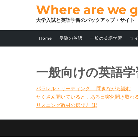
Where are we 
大学入試と英語学習のバックアップ・サイト
Home
受験の英語
一般の英語学習
ラ
一般向けの英語学
パラレル・リーディング 聞きながら読む
たくさん聞いていると，ある日突然聞き取れ
リスニング教材の選び方 (1)