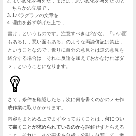
よい変化を与えた，または，悪い変化を与えた のど
ちらかの立場で，
1パラグラフの文章を，
理由を必ず挙げた上で，
書け，というものです。注意すべきは2かな。「いい面
もあるし，悪い面もある」のような両論併記は禁止，
ということなので，仮りに自分の意見とは逆の意見を
紹介する場合は，それに反論を加えておかなければダ
メ，ということになります。
さて，条件を確認したら，次に何を書くのかのメモ作
成作業に取りかかります。
内容をまとめる上でまずやっておくことは，
何につい
て書くことが求められているのか
を誤解せずとらえる
こと，それに，その要求を分析・分割・分類して，考