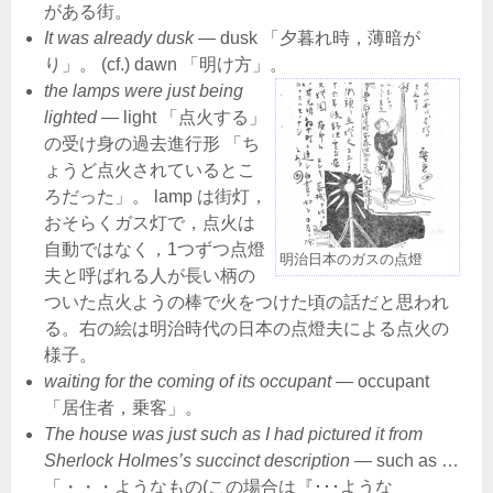
がある街。
It was already dusk
― dusk 「夕暮れ時，薄暗が
り」。 (cf.) dawn 「明け方」。
the lamps were just being
lighted
― light 「点火する」
の受け身の過去進行形 「ち
ょうど点火されているとこ
ろだった」。 lamp は街灯，
おそらくガス灯で，点火は
自動ではなく，1つずつ点燈
明治日本のガスの点燈
夫と呼ばれる人が長い柄の
ついた点火ようの棒で火をつけた頃の話だと思われ
る。右の絵は明治時代の日本の点燈夫による点火の
様子。
waiting for the coming of its occupant
― occupant
「居住者，乗客」。
The house was just such as I had pictured it from
Sherlock Holmes’s succinct description
― such as …
「・・・ようなもの(この場合は『･･･ような