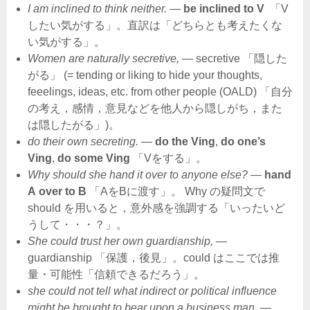
I am inclined to think neither.
―
be inclined to V
「V
したい気がする」。直訳は「どちらとも考えたくな
い気がする」。
Women are naturally secretive,
― secretive 「隠した
がる」 (= tending or liking to hide your thoughts,
feeelings, ideas, etc. from other people (OALD) 「自分
の考え，感情，意見などを他人から隠しがち，また
は隠したがる」)。
do their own secreting.
―
do the Ving
,
do one’s
Ving
,
do some Ving
「Vをする」。
Why should she hand it over to anyone else?
―
hand
A over to B
「AをBに渡す」。 Why の疑問文で
should を用いると，意外感を強調する「いったいど
うして・・・？」。
She could trust her own guardianship,
―
guardianship 「保護，後見」。could はここでは推
量・可能性「信頼できるだろう」。
she could not tell what indirect or political influence
might be brought to bear upon a business man.
―