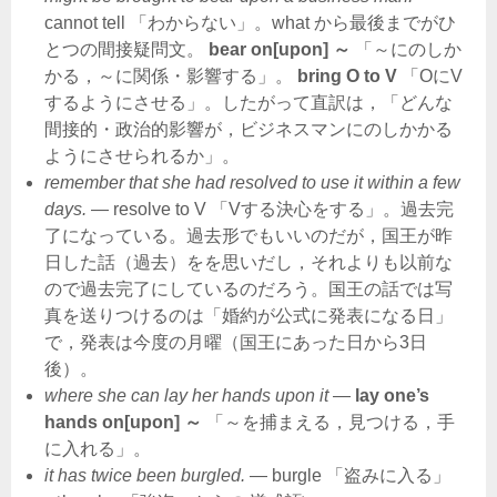
cannot tell 「わからない」。what から最後までがひ
とつの間接疑問文。
bear on[upon] ～
「～にのしか
かる，～に関係・影響する」。
bring O to V
「OにV
するようにさせる」。したがって直訳は，「どんな
間接的・政治的影響が，ビジネスマンにのしかかる
ようにさせられるか」。
remember that she had resolved to use it within a few
days.
― resolve to V 「Vする決心をする」。過去完
了になっている。過去形でもいいのだが，国王が昨
日した話（過去）をを思いだし，それよりも以前な
ので過去完了にしているのだろう。国王の話では写
真を送りつけるのは「婚約が公式に発表になる日」
で，発表は今度の月曜（国王にあった日から3日
後）。
where she can lay her hands upon it
―
lay one’s
hands on[upon] ～
「～を捕まえる，見つける，手
に入れる」。
it has twice been burgled.
― burgle 「盗みに入る」