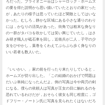
ろだった。ブライオニー荘はシャーロック・ホームズ
の要を得た説明から思い描いていたとおりの家だった
が，あたりの様子は思っていたほど閑散としてはいな
かった。むしろ，静かな区域にある小さな通りのわり
には，かなりの活気があった。街角では粗末な身なり
の一群がタバコを吹かしては笑い興じていたし，はさ
み研ぎ職人が砥石車を回し，近衛兵が二人，子守の少
女をひやかし，葉巻をくわえてぶらぶら歩く身なりの
いい若者も数人いた。
「いいかい。」家の前を行ったり来たりしていると，
ホームズが切り出した。「この結婚のおかげで問題は
だいぶ単純になったんだよ。例の写真は今や両刃の剣
になる。僕らの依頼人は写真が王女の目に触れるのを
恐れているわけだが，おそらく彼女も同じ程度に，ゴ
ドフリー・ノートン氏に写真を見られたくはないだろ