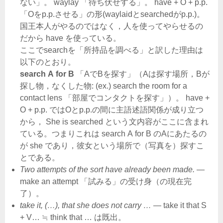
ない」。 waylay 「待ち伏せする」。 have + O + p.p.
「Oをp.p.させる」の形(waylaidとsearchedがp.p.)。
国王本人がやるのではなく，人を使ってやらせるの
だから have を使っている。
ここでsearchを「所持品を調べる」と訳した理由は
以下のとおり。
search A for B
「AでBを探す」（Aは探す場所，Bが
探し物，なくした物: (ex.) search the room for a
contact lens 「部屋でコンタクトを探す」）。 have +
O + p.p. ではOとp.p.の間に主語述語関係が成り立つ
から， She is searched という文内容がここに含まれ
ている。つまりこれは search A for B のAにあたるの
が she であり，彼女という場所で（写真を）探すこ
とである。
Two attempts of the sort have already been made.
―
make an attempt 「試みる」の受け身（の現在完
了）。
take it, (…), that she does not carry …
― take it that S
+ V… ≒ think that … は既出。