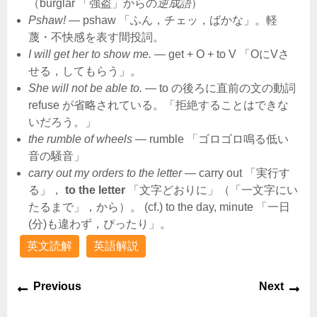
（burglar 「強盗」からの
逆成語
）
Pshaw!
― pshaw 「ふん，チェッ，ばかな」。軽
蔑・不快感を表す間投詞。
I will get her to show me.
― get + O + to V 「OにVさ
せる，してもらう」。
She will not be able to.
― to の後ろに直前の文の動詞
refuse が省略されている。「拒絶することはできな
いだろう。」
the rumble of wheels
― rumble 「ゴロゴロ鳴る低い
音の騒音」
carry out my orders to the letter
― carry out 「実行す
る」，
to the letter
「文字どおりに」（「一文字にい
たるまで」，から）。 (cf.) to the day, minute 「一日
(分)も違わず，ぴったり」。
英文読解
英語解説
Previous
Next