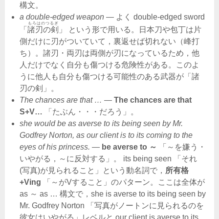
構文。
a double-edged weapon
― よく double-edged sword
もろはのつるぎ
「
諸刃の剣
」 という形で用いる。日本刀や包丁は片
側だけに刃がついていて，裏返せば切れない（峰打
ち）。諸刃・両刃は両側が刃になっているため，他
人だけでなく自分も傷つける危険性がある。このよ
うに他人も自分も傷つける可能性のある武器が「諸
刃の剣」。
The chances are that …
―
The chances are that
S+V…
「たぶん・・・だろう」。
she would be as averse to its being seen by Mr.
Godfrey Norton, as our client is to its coming to the
eyes of his princess.
―
be averse to ～
「～を嫌う・
いやがる，～に反対する」。 its being seen 「それ
(写真)が見られること」という動名詞で，
所有格
+Ving
「～がVすること」のパターン。ここは全体が
as ～ as … 構文で，she is averse to its being seen by
Mr. Godfrey Norton 「写真がノートンに見られるのを
彼女はいやがる」レベルと our client is averse to its