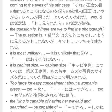
coming to the eyes of his princess 「それが王女の目
の触れるところになるのを僕らの依頼人(国王)はいや
がる」レベルが同じだ，といいたいわけだ。 would
は仮定法，「もし見られたら」の仮定が潜在。
the question is, Where are we to find the photograph?
― The question is, + 疑問文 は文法的におかしいよう
に見えるかもしれないが，今でもしょっちゅう使わ
れる。
It is most unlikely …
― It is unlikely that S+V…
「・・・はありそうにない」。
It is cabinet size.
― cabinet size 「キャビネ判」につ
いては，第10回参照。あの時ホームズが写真のサイ
ズを気にしていた理由がここで明かされる。
Too large for easy concealment about a woman’s
dress.
― too ～ for … 「・・・には～すぎる」。 too
～ to V のVが名詞化される時に使う。
the King is capable of having her waylaid and
searched.
― be capable of ～ 「～できる，～しかね