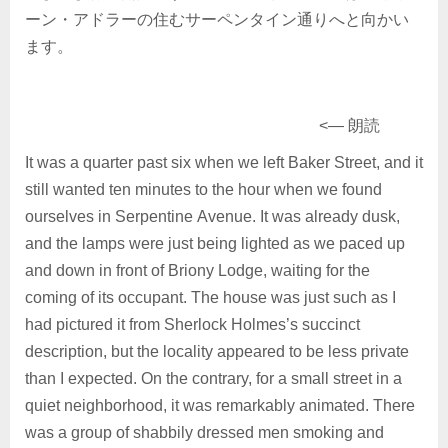
ーン・アドラーの住むサーペンタイン通りへと向かい
ます。
<― 朗読
It was a quarter past six when we left Baker Street, and it
still wanted ten minutes to the hour when we found
ourselves in Serpentine Avenue. It was already dusk,
and the lamps were just being lighted as we paced up
and down in front of Briony Lodge, waiting for the
coming of its occupant. The house was just such as I
had pictured it from Sherlock Holmes’s succinct
description, but the locality appeared to be less private
than I expected. On the contrary, for a small street in a
quiet neighborhood, it was remarkably animated. There
was a group of shabbily dressed men smoking and