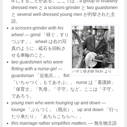
is にすることがある。ここでは，a group of shabbily
dressed men と a scissors-grinder と two guardsmen
と several well-dressed young men が列挙された主
語。
a scissors-grinder with his
wheel
― grind 「研ぐ，すり
つぶす」。 wheel は右の写
真のように，砥石を回転さ
せる車輪のこと。
two guardsmen who were
flirting with a nurse-girl
―
ハサミ研ぎ師 flickr より
guardsman 「近衛兵」。 flirt
「いちゃつく，もてあそぶ」。 nurse は「看護師」
「保育士」「乳母」「子守」など。ここは「子守」
であろう。
young men who were lounging up and down
―
lounge 「ぶらつく」（既出）。 up and down 「行っ
たり来たり」「あちらこちらへ」。
this marriage rather simplifies matters.
― 無生物主語