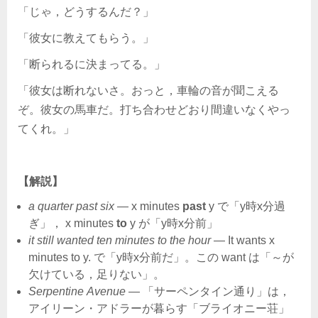
「じゃ，どうするんだ？」
「彼女に教えてもらう。」
「断られるに決まってる。」
「彼女は断れないさ。おっと，車輪の音が聞こえる
ぞ。彼女の馬車だ。打ち合わせどおり間違いなくやっ
てくれ。」
【解説】
a quarter past six
― x minutes
past
y で「y時x分過
ぎ」， x minutes
to
y が「y時x分前」
it still wanted ten minutes to the hour
― It wants x
minutes to y. で「y時x分前だ」。この want は「～が
欠けている，足りない」。
Serpentine Avenue
― 「サーペンタイン通り」は，
アイリーン・アドラーが暮らす「ブライオニー荘」