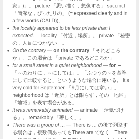
家』)」。 picture 「思い描く，想像する」 succinct
「簡潔な，ぴったりの」 (= expressed clearly and in
a few words (OALD))。
the locality appeared to be less private than I
expected.
― locality 「付近，場所」。 private 「秘密
の，人目につかない」。
On the contrary
―
on the contrary
「それどころ
か」。この場合は 「private であるどころか」
for a small street in a quiet neighborhood
―
for ～
「～のわりに，～にしては」。「ふつうの～を基準
にして比較すると」というような場合に用いる。 It’s
very cold for September. 「9月にしては寒い」。
neighborhood は「近所」とは限らず，その「地区」
「地域」を表す場合がある。
it was remarkably animated
― animate 「活気づけ
る」。 remarkably 「著しく」。
There was a group of …
― There is … の後で列挙す
る場合は，複数個あってもThere are でなく，There