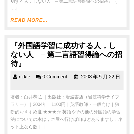
功する人，しない人 – 第二言語習得論への招待』（
[…]
READ MORE...
『外国語学習に成功する人，し
ない人 – 第二言語習得論への招
待』
rickie
0 Comment
2008 年 5 月 22 日
著者：白井恭弘 ｜出版社：岩波書店（岩波科学ライブ
ラリー）｜2004年｜1100円｜英語教師・一般向け｜独
断的おすすめ度 ★★★☆ 英語やその他の外国語の学習
法についての本は，本屋へ行けば山ほどありますし，ネ
ット上なら数 […]