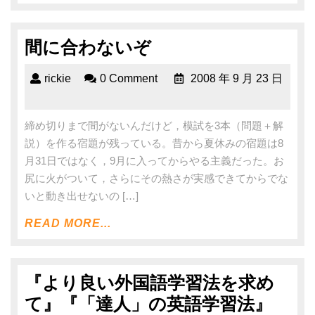
間に合わないぞ
rickie
0 Comment
2008 年 9 月 23 日
締め切りまで間がないんだけど，模試を3本（問題＋解
説）を作る宿題が残っている。昔から夏休みの宿題は8
月31日ではなく，9月に入ってからやる主義だった。お
尻に火がついて，さらにその熱さが実感できてからでな
いと動き出せないの […]
READ MORE...
『より良い外国語学習法を求め
て』『「達人」の英語学習法』