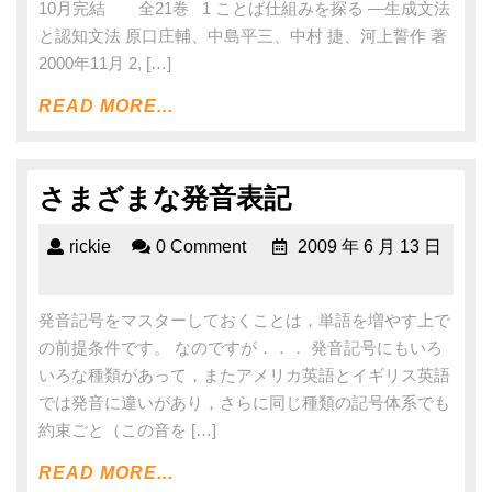
10月完結 全21巻 1 ことば仕組みを探る ―生成文法
と認知文法 原口庄輔、中島平三、中村 捷、河上誓作 著
2000年11月 2, […]
READ MORE...
さまざまな発音表記
rickie
0 Comment
2009 年 6 月 13 日
発音記号をマスターしておくことは，単語を増やす上で
の前提条件です。 なのですが．．． 発音記号にもいろ
いろな種類があって，またアメリカ英語とイギリス英語
では発音に違いがあり，さらに同じ種類の記号体系でも
約束ごと（この音を […]
READ MORE...