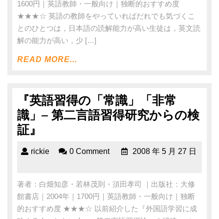
1600円｜英語教師・一般向け｜独断的おすすめ度
★★★☆ 英語の教師をやっていればだれでも気づくこ
とのひとつは，日本語の読解能力が高い生徒は，英文読
解の能力が高い，少 […]
READ MORE...
『英語習得の「常識」「非常
識」– 第二言語習得研究からの検
証』
rickie
0 Comment
2008 年 5 月 27 日
著者：白畑知彦・若林茂則・須田孝司 ｜出版社：大修
館書店｜2004年｜1700円｜英語教師・一般向け｜独断
的おすすめ度 ★★★☆ 以前紹介した『外国語学習に成