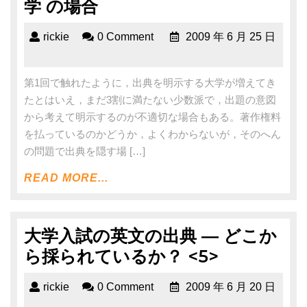
学 の場合
rickie
0 Comment
2009 年 6 月 25 日
第1回で触れたように，出典を明示する大学が増えてき
たとはいえ，まだ3割に満たない少数派で，出題の意図
から考えて明示するのが不適切な場合もある。著作権料
を払っているのかどうか，よくわからないが，そのへん
の問題で出典を隠す場 […]
READ MORE...
大学入試の英文の出典 ― どこか
ら採られているか？ <5>
rickie
0 Comment
2009 年 6 月 20 日