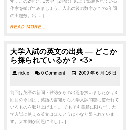
ず，この2年で，2大学（2学部）以上で出題されている
作家を挙げてみましょう。人名の後の数字がこの2年間
の出題数。出 […]
READ MORE...
大学入試の英文の出典 ― どこか
ら採られているか？ <3>
rickie
0 Comment
2009 年 6 月 16 日
前回は英語の新聞・雑誌からの出題を扱いましたが，3
回目の今回は，英語の書籍から大学入試問題に使われて
いるものを取り上げます。 そもそも書籍に限らず，大
学入試に使える英文はほんとうはかなり限られていま
す。大学側が問題に出し […]