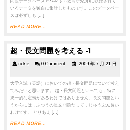
問題データベース EXAM (JC教育研究所)に収録されて
いるデータを独自に集計したものです。このデータペー
スは必ずしも […]
READ MORE...
超・長文問題を考える -1
rickie
0 Comment
2009 年 7 月 21 日
大学入試（英語）においての超・長文問題について考え
てみたいと思います。 超・長文問題といっても，特に
統一的な定義があるわけではありません。長文問題とい
うからには，ふつうの長文問題だって，じゅうぶん長い
わけです。 とりあえ […]
READ MORE...