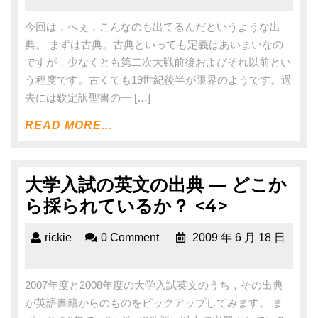
今回は，へぇ，こんなのも出てるんだというような出
典。 まずは古典。古典といっても定義はあいまいなの
ですが，少なくとも第二次大戦前後およびそれ以前とい
う程度です。古くても19世紀後半が限界のようです。過
去には欽定訳聖書の一 […]
READ MORE...
大学入試の英文の出典 ― どこか
ら採られているか？ <4>
rickie
0 Comment
2009 年 6 月 18 日
2007年度と2008年度の大学入試英文のうち，その出典
が英語書籍からのものをピックアップしてみます。 ま