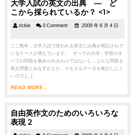
大学入試の英文の出典 ― ど
こから採られているか？ <1>
rickie
0 Comment
2009 年 6 月 4 日
ここ数年，大学入試で使われる英文に出典が明記されて
いるケースが増えています。 すべての大学・学部のす
べての問題を集められるわけではないし，どんな問題を
長文問題とみなすかとか，そもそもデータを集計しにく
いので […]
READ MORE...
自由英作文のためのいろいろな
表現 2