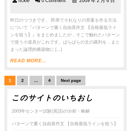
rickie
0 Comment
2009 年 2 月 6 日
昨日のつづきです。 即席でそれなりの答案を作る方法
について『パターンで書く自由英作文 【合格最低ライ
ンを狙う】』をまとめましたが，そこで触れたパターン
で使う小道具がこれです。ばらばらの文の羅列を，まと
まった論理的構築物に […]
READ MORE...
1
2
…
4
Next page
このサイトのいちおし
2009年センター試験(英語)の分析・略解
パターンで書く自由英作文 【合格最低ラインを狙う】