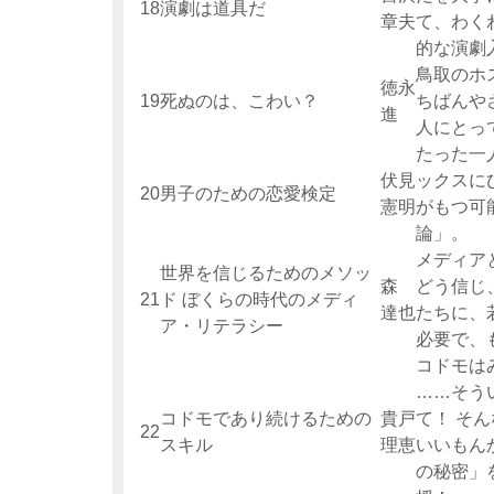
18
演劇は道具だ
章夫
て、わく
的な演劇
鳥取のホ
徳永
19
死ぬのは、こわい？
ちばんや
進
人にとっ
たった一
伏見
ックスに
20
男子のための恋愛検定
憲明
がもつ可
論」。
メディア
世界を信じるためのメソッ
森
どう信じ
21
ド ぼくらの時代のメディ
達也
たちに、
ア・リテラシー
必要で、
コドモは
……そう
コドモであり続けるための
貴戸
て！ そ
22
スキル
理恵
いいもん
の秘密」