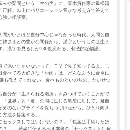
悩みや疑問という「生の声」に、直木賞作家の重松清
「正解」以上にバリエーション豊かな考え方で答えて
心強い相談室。
人間がいまほど自分中心じゃなかった時代、人間と自
て神さまとの豊かな関係から、漢字というものは生ま
す。漢字を見る目が180度変わる、刺激的な物語。
身で泳いじゃいないって、ＴＶで見て知ってるよ。じ
日食べてる大好きな「お肉」は、どんなふうに食卓に
 誰も教えてくれない、食べものといのちの、たいせつ
ら自分が「生きられる場所」をみつけていくことがで
。「世界」と「君」の間に生じる亀裂に対して、君自
がえのないプライドを保ちつづけながら、ひとり向き
く方法を提案する。
てセックスしてはいけないの？」「包茎は手術したほ
の？」──若者に伝えるべき本当の「セックス」とは何