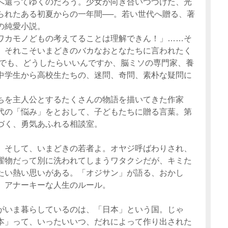
へ還ってゆくのだろう。少女が向き合いつづけた、光
られたある初夏からの一年間──。若い世代へ贈る、著
の純愛小説。
ワカモノどもの考えてることは理解できん！」……そ
、それこそいまどきのバカなおとなたちに言われたく
 でも、どうしたらいいんですか、脳ミソの専門家、養
中学生から高校生たちの、迷問、奇問、素朴な疑問に
。
ちを主人公とするたくさんの物語を描いてきた作家
代の「悩み」をとおして、子どもたちに贈る言葉。第
づく、勇気あふれる相談室。
。そして、いまどきの若者よ。オヤジ呼ばわりされ、
濯物だって別に洗われてしまうワタクシだが、キミた
たい熱い思いがある。「オジサン」が語る、おかし
、アナーキーな人生のルール。
がいま暮らしているのは、「日本」という国。じゃ
本」って、いったいいつ、だれによって作り出された