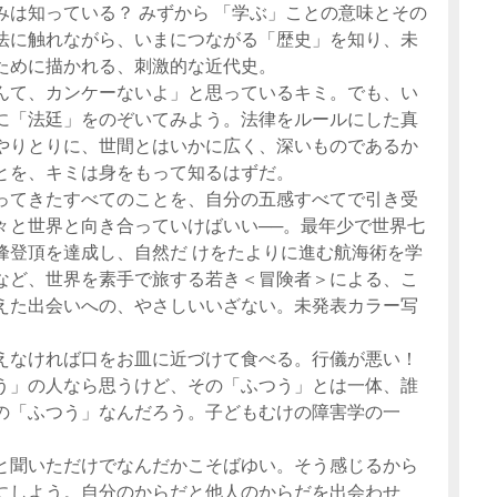
みは知っている？ みずから 「学ぶ」ことの意味とその
法に触れながら、いまにつながる「歴史」を知り、未
ために描かれる、刺激的な近代史。
んて、カンケーないよ」と思っているキミ。でも、い
に「法廷」をのぞいてみよう。法律をルールにした真
やりとりに、世間とはいかに広く、深いものであるか
とを、キミは身をもって知るはずだ。
ってきたすべてのことを、自分の五感すべてで引き受
々と世界と向き合っていけばいい──。最年少で世界七
峰登頂を達成し、自然だ けをたよりに進む航海術を学
など、世界を素手で旅する若き＜冒険者＞による、こ
えた出会いへの、やさしいいざない。未発表カラー写
えなければ口をお皿に近づけて食べる。行儀が悪い！
う」の人なら思うけど、その「ふつう」とは一体、誰
の「ふつう」なんだろう。子どもむけの障害学の一
と聞いただけでなんだかこそばゆい。そう感じるから
にしよう。自分のからだと他人のからだを出会わせ