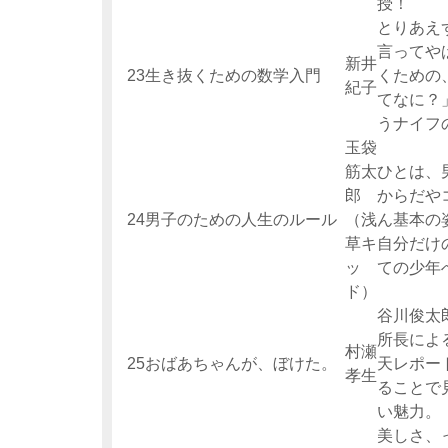
授！
とりあえ
言ってや
新井
23
生き抜くための数学入門
くための
紀子
てなに？
うナイフ
玉袋
筋太
ひとは、
郎
からだや
24
男子のための人生のルール
（浅
ん基本の
草キ
自分だけ
ッ
ての少年
ド）
谷川俊太
所長によ
村瀬
25
おばあちゃんが、ぼけた。
天レポー
孝生
ることで
い魅力。
美しさ、