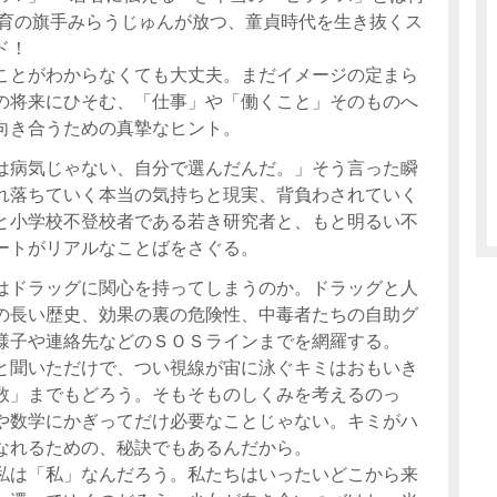
教育の旗手みらうじゅんが放つ、童貞時代を生き抜くス
ド！
ことがわからなくても大丈夫。まだイメージの定まら
の将来にひそむ、「仕事」や「働くこと」そのものへ
向き合うための真摯なヒント。
は病気じゃない、自分で選んだんだ。」そう言った瞬
れ落ちていく本当の気持ちと現実、背負わされていく
と小学校不登校者である若き研究者と、もと明るい不
ートがリアルなことばをさぐる。
はドラッグに関心を持ってしまうのか。ドラッグと人
の長い歴史、効果の裏の危険性、中毒者たちの自助グ
様子や連絡先などのＳＯＳラインまでを網羅する。
と聞いただけで、つい視線が宙に泳ぐキミはおもいき
数」までもどろう。そもそものしくみを考えるのっ
や数学にかぎってだけ必要なことじゃない。キミがハ
なれるための、秘訣でもあるんだから。
私は「私」なんだろう。私たちはいったいどこから来