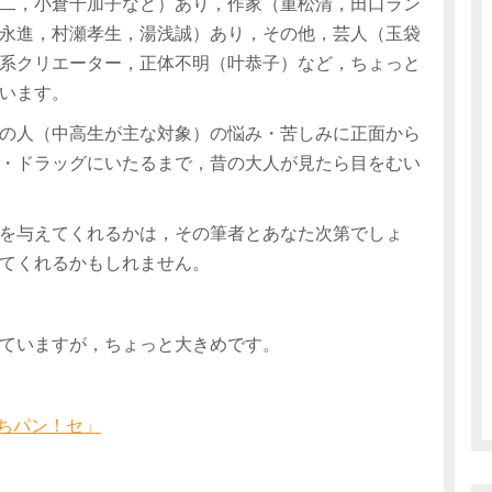
二，小倉千加子など）あり，作家（重松清，田口ラン
永進，村瀬孝生，湯浅誠）あり，その他，芸人（玉袋
系クリエーター，正体不明（叶恭子）など，ちょっと
います。
の人（中高生が主な対象）の悩み・苦しみに正面から
・ドラッグにいたるまで，昔の大人が見たら目をむい
を与えてくれるかは，その筆者とあなた次第でしょ
てくれるかもしれません。
ていますが，ちょっと大きめです。
ちパン！セ」