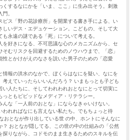
わくするなにかを「いま、ここ」に生み出そう。刺激
入門。
スピス「野の花診療所」を開業する書き手による、い
さしいデス・エデュケーション。こどもの、そして大
ても永遠の謎である「死」について考える。
人を好きになる、不可思議な心のメカニズムから、セ
ひそむリスクを回避するためのノウハウまで、「恋」
能性とかけがえのなさを説いた男子のための「恋愛
と情報の洪水のなかで、ぼくらはなにを疑い、なにを
、考えていったらいいんだろう？ いまもっとも子ども
若い人たちに、そしてわれわれおとなにとって切実に
もっともビビッドなメディア・リテラシー。
みんな「一人前のおとな」にならなきゃいけない。
いわれればなにも言えない私たち。でもちょっと待
んなおとなが作り出している世 の中、ホントにそんなに
か？ おとなが隠してる、この世の中の仕組みの「公然
を探りながら、コドモのまま生きるためのスキルを伝