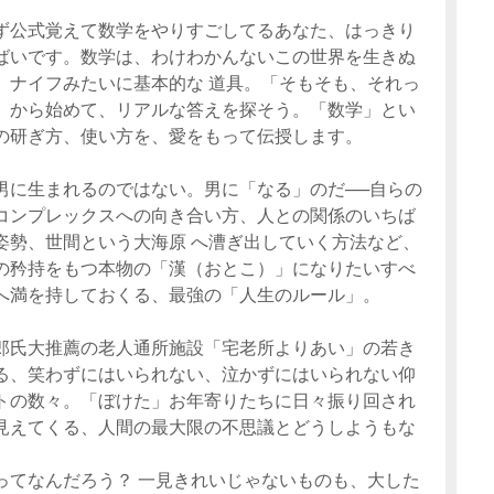
ず公式覚えて数学をやりすごしてるあなた、はっきり
ばいです。数学は、わけわかんないこの世界を生きぬ
、ナイフみたいに基本的な 道具。「そもそも、それっ
」から始めて、リアルな答えを探そう。「数学」とい
の研ぎ方、使い方を、愛をもって伝授します。
男に生まれるのではない。男に「なる」のだ──自らの
コンプレックスへの向き合い方、人との関係のいちば
姿勢、世間という大海原 へ漕ぎ出していく方法など、
の矜持をもつ本物の「漢（おとこ）」になりたいすべ
へ満を持しておくる、最強の「人生のルール」。
郎氏大推薦の老人通所施設「宅老所よりあい」の若き
る、笑わずにはいられない、泣かずにはいられない仰
トの数々。「ぼけた」お年寄りたちに日々振り回され
見えてくる、人間の最大限の不思議とどうしようもな
ってなんだろう？ 一見きれいじゃないものも、大した