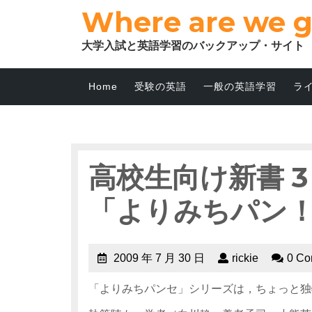
Where are we 
大学入試と英語学習のバックアップ・サイト
Home
受験の英語
一般の英語学習
ラ
高校生向け新書 3
「よりみちパン
2009 年 7 月 30 日
rickie
0 C
「よりみちパンセ」シリーズは，ちょっと独