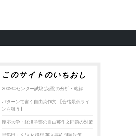
このサイトのいちおし
2009年センター試験(英語)の分析・略解
パターンで書く自由英作文 【合格最低ライ
ンを狙う】
慶応大学・経済学部の自由英作文問題の対策
早稲田・文/文化構想 英文要約問題対策