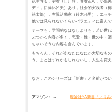
執筆陣も，学者（白川静，養老孟司，小熊英
ディ，伊藤比呂美）あり，社会的実践者（徳
筋太郎），右翼活動家（鈴木邦男），エッチ
他では見られないくらいバラエティに富んで
テーマも，学問的なはなしよりも，若い世代
ぶつかる内容が多く，恋愛・性・世の中・酒
ちゃいそうな内容を含んでいます。
もちろん，それがあなたになにか大切なもの
う。まとはずれかもしれないし，人生を変え
なお，このシリーズは「新書」と名前がつい
アマゾン： →
理論社YA新書「よりみ