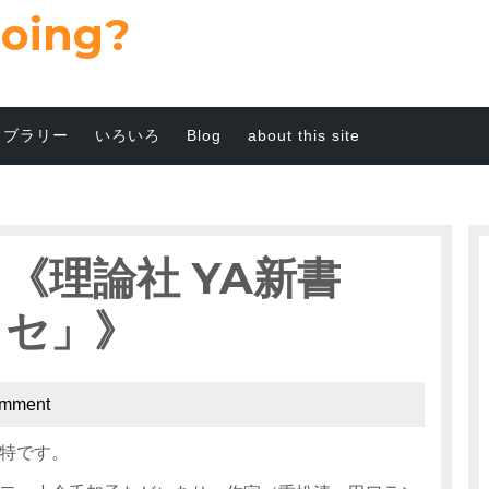
going?
イブラリー
いろいろ
Blog
about this site
 《理論社 YA新書
！セ」》
omment
特です。