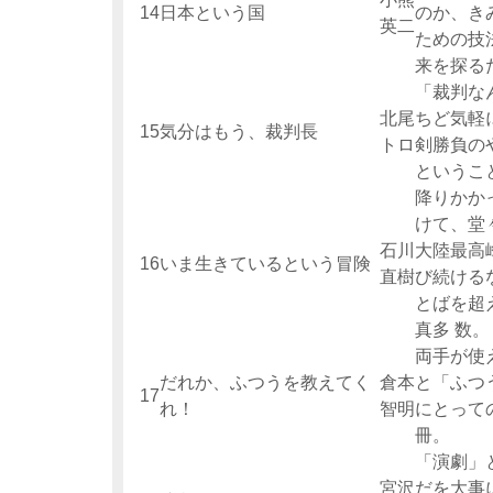
14
日本という国
のか、き
英二
ための技
来を探る
「裁判な
北尾
ちど気軽
15
気分はもう、裁判長
トロ
剣勝負の
というこ
降りかか
けて、堂
石川
大陸最高
16
いま生きているという冒険
直樹
び続ける
とばを超
真多 数。
両手が使
だれか、ふつうを教えてく
倉本
と「ふつ
17
れ！
智明
にとって
冊。
「演劇」
宮沢
だを大事