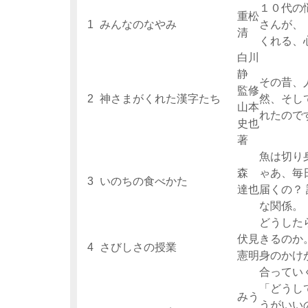
１０代の
重松
1
みんなのなやみ
さんが、
清
くれる、
白川
静
その昔、
監修
2
神さまがくれた漢字たち
然、そし
山本
れたので
史也
著
魚は切り
森
ゃあ、毎
3
いのちの食べかた
達也
届くの？
な関係。
どうした
伏見
きるのか
4
さびしさの授業
憲明
身のかけ
合ってい
「どうし
みう
うがいい