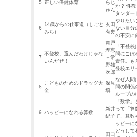
5
正しい保健体育
らじ
か？ 性
ゅん
タンダー
やりたい
14歳からの仕事道（しごと
玄田
6
ない自分
みち）
有史
の不安に
貴戸
「不登校
理恵
不登校、選んだわけじゃな
間にこぼ
7
＋常
いんだぜ！
責任。も
野雄
登校エリ
次郎
なぜ人間
こどものためのドラッグ大
深見
8
間の関係
全
填
ループの
「数学」
新井
って「算
9
ハッピーになれる算数
紀子
て、算数
ッピーに
どうして
田口