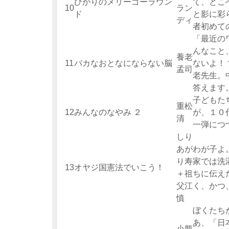
ひかりのメリーゴーラウン
て、どこ
10
ラン
ド
と影に彩
ディ
者初めて
「最近の
んなこと
養老
11
バカなおとなにならない脳
ないよ！
孟司
老先生。
答えます
子どもた
重松
12
みんなのなやみ ２
が、１０
清
一弾につ
しり
あが
わが子よ
り寿
家では洗
13
オヤジ国憲法でいこう！
＋祖
ちに伝え
父江
く、かつ
慎
ぼくたち
あ、「日
小熊