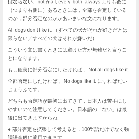
ばならない
。not がall, every, both, always よりも後に
（つまり右側に）あるときには，全部を否定している
のか，部分否定なのかがあいまいな文になります。
All dogs don’t like it. （すべての犬がそれが好きだとは
限らない／すべての犬はそれが嫌いだ）
こういう文は書くときには避けた方が無難だと言うこ
とになります。
もし確実に部分否定にしたければ， Not all dogs like it.
全部否定にしたければ， No dogs like it. にすればだい
じょうぶです。
どちらも否定語が最初に出てきて，日本人は苦手にし
やすいので注意してください。日本語の「ない」は最
後に出てきますからね。
● 部分否定を拡張して考えると，100%語だけでなく強
調語全般に適用できます。