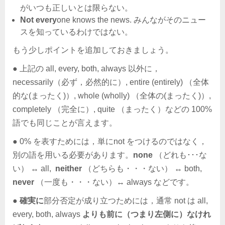
がいつも正しいとは限らない。
Not
every
one knows the news. みんながそのニュー
スを知っているわけではない。
もう少しポイントを追加しておきましょう。
● 上記の all, every, both, always 以外に，
necessarily（必ず，必然的に）, entire (entirely) （全体
的な(まったく)）, whole (wholly) （全体の(まったく)）,
completely （完全に）, quite （まったく）などの 100%
語でも同じことが言えます。
● 0% を表すためには，単にnot をつけるのではなく，
別の語を用いる必要があります。
none
（どれも･･･な
い） ↔ all,
neither
（どちらも・・・ない） ↔ both,
never
（一度も・・・ない）↔ always などです。
●
確実に
部分否定が成り立つためには，通常 not は all,
every, both, always
よりも前に（つまり左側に）なけれ