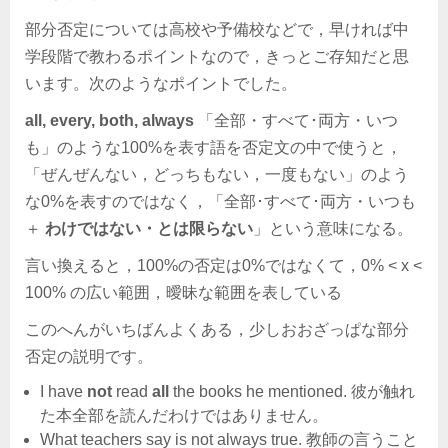
部分否定については高校や予備校などで，早ければ中
学段階で教わるポイントなので，きっとご存知だと思
います。次のようなポイントでした。
all, every, both, always
「全部・すべて･両方・いつ
も」のような100%を表す語を否定文の中で使うと，
「ぜんぜんない，どっちもない，一度もない」のよう
な0%を表すのではなく，「全部･すべて･両方・いつも
＋
わけではない・とは限らない
」という意味になる。
言い換えると，100%の否定は0%ではなくて，0% < x <
100% の広い範囲，曖昧な範囲を表している
このへんがいちばんよくある，少しおおざっぱな部分
否定の説明です。
I have
not
read
all
the books he mentioned. 彼が触れ
た本全部を読んだわけではありません。
What teachers say is not always true. 教師の言うこと