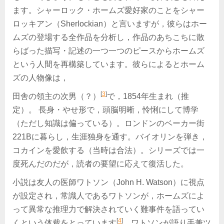
ます。シャーロック・ホームズ愛好家のことをシャー
ロッキアン（Sherlockian）と言いますが，彼らはホー
ムズの登場する全作品を分析し，作品のあちこちに散
らばった描写・記述の一つ一つのピースからホームズ
という人間を再構築しています。彼らによるとホーム
ズの人物像は，
[
3
]
田舎の領主の次男（？）
で，1854年生まれ（推
定）。 長身・やせ形で，頭脳明晰，怜悧にして博学
（ただし知識は偏っている）。ロンドンのベーカー街
221Bに暮らし，生涯独身を通す。バイオリンを弾き，
コカインを愛飲する（当時は合法）。シリーズでは一
度死んだのだが，読者の要望に応えて復活した。
小説は友人の医師ワトソン（John H. Watson）に視点
が設定され，常識人であるワトソンが，ホームズによ
って異常な推理力で解決されていく難事件を語ってい
[
4
]
くという体裁をとっています
。ワトソンが語り手兼ツ