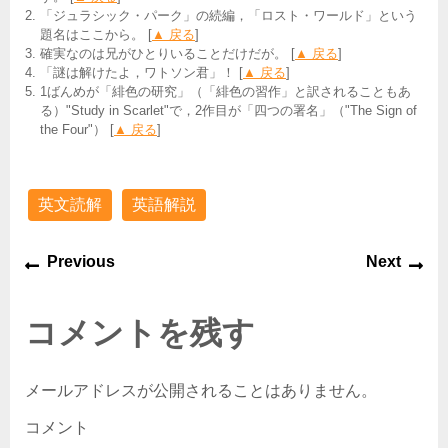
「ジュラシック・パーク」の続編，「ロスト・ワールド」という
題名はここから。 [
▲ 戻る
]
確実なのは兄がひとりいることだけだが。 [
▲ 戻る
]
「謎は解けたよ，ワトソン君」！ [
▲ 戻る
]
1ばんめが「緋色の研究」（「緋色の習作」と訳されることもあ
る）"Study in Scarlet"で，2作目が「四つの署名」（"The Sign of
the Four"） [
▲ 戻る
]
英文読解
英語解説
Previous
Next
コメントを残す
メールアドレスが公開されることはありません。
コメント