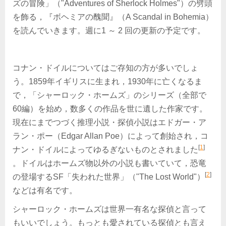
ズの冒険」（"Adventures of Sherlock Holmes"）の劈頭
を飾る，『ボヘミアの醜聞』（A Scandal in Bohemia）
を読んでいきます。週に1 ～ 2 回の更新の予定です。
コナン・ドイルについてはご存知の方が多いでしょ
う。1859年イギリスに生まれ，1930年に亡くなるま
で，「シャーロック・ホームズ」のシリーズ（全部で
60編）を始め，数多くの作品を世に遺した作家です。
現在にまでつづく推理小説・探偵小説はエドガー・ア
ラン・ポー（Edgar Allan Poe）によって創始され，コ
[
1
]
ナン・ドイルによってゆるぎないものとされました
。ドイルはホームズ物以外の小説も書いていて，恐竜
[
2
]
の登場するSF「失われた世界」（"The Lost World"）
などは有名です。
シャーロック・ホームズは世界一有名な探偵と言って
もいいでしょう。もっとも愛されている探偵とも言え