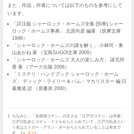
また，作品，作者については以下のものを参考にして
います。
「詳注版 シャーロック・ホームズ全集 [別巻] シャー
ロック・ホームズ事典」 北原尚彦 編著 （筑摩文庫
1998）
「シャーロック・ホームズの謎を解く」 小林司・東
山あかね 著 （宝島SUGOI文庫 2009）
「シャーロック・ホームズ 大人の楽しみ方」 諸兄邦
香 著 （アーク出版 2006）
「ミステリ・ハンドブック シャーロック・ホーム
ズ」 ディック・ライリー & パム・マカリスター 編 日
暮雅道 訳 （原書房 2000）
ちなみに，「名探偵コナン」の主人公「江戸川コナン」は作家，
江戸川乱歩とコナン・ドイルからとられていて，江戸川乱歩とい
う名はエドガー・アラン・ポーからとられていることは有名で
す。 [
▲ 戻る
]