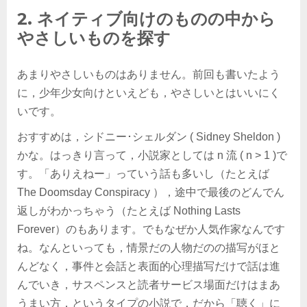
2. ネイティブ向けのものの中から
やさしいものを探す
あまりやさしいものはありません。前回も書いたよう
に，少年少女向けといえども，やさしいとはいいにく
いです。
おすすめは，シドニー･シェルダン ( Sidney Sheldon )
かな。はっきり言って，小説家としては n 流 ( n > 1 )で
す。「ありえねー」っていう話も多いし（たとえば
The Doomsday Conspiracy ），途中で最後のどんでん
返しがわかっちゃう（たとえば Nothing Lasts
Forever）のもあります。でもなぜか人気作家なんです
ね。なんといっても，情景だの人物だのの描写がほと
んどなく，事件と会話と表面的心理描写だけで話は進
んでいき，サスペンスと読者サービス場面だけはまあ
うまい方，というタイプの小説で，だから「聴く」に