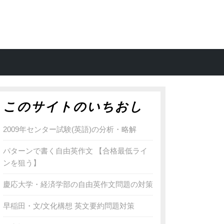
このサイトのいちおし
2009年センター試験(英語)の分析・略解
パターンで書く自由英作文 【合格最低ライ
ンを狙う】
慶応大学・経済学部の自由英作文問題の対策
早稲田・文/文化構想 英文要約問題対策