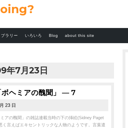
going?
イブラリー
いろいろ
Blog
about this site
09年7月23日
ia 「ボヘミアの醜聞」 — 7
 月 23 日
の醜聞」の雑誌連載当時の下の挿絵(Sidney Paget
悪く言えばエキセントリックな人物のようです。言葉遣