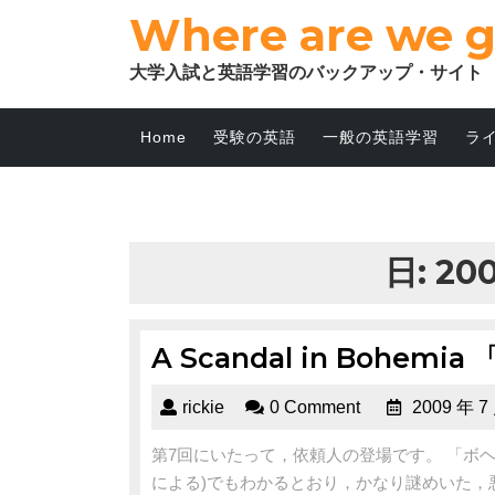
Where are we 
大学入試と英語学習のバックアップ・サイト
Home
受験の英語
一般の英語学習
ラ
日:
20
A Scandal in Bohem
rickie
0 Comment
2009 年 7
第7回にいたって，依頼人の登場です。 「ボヘミア
による)でもわかるとおり，かなり謎めいた，