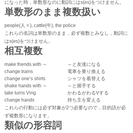
になった時，単数形なのに動詞にはs(es)をつけません。
単数形のまま複数扱い
people(人々), cattle(牛), the police
これらの名詞は単数形のまま，必ず複数とみなし，動詞に
はs(es)をつけません。
相互複数
make friends with ～
～と友達になる
change trains
電車を乗り換える
change one’s shirts
シャツを着替える
shake hands with ～
～と握手する
take turns Ving
かわるがわるVする
change hands
持ち主を変える
これらの行動には必ず対象が2つ必要なので，目的語が必
ず複数形になります。
類似の形容詞