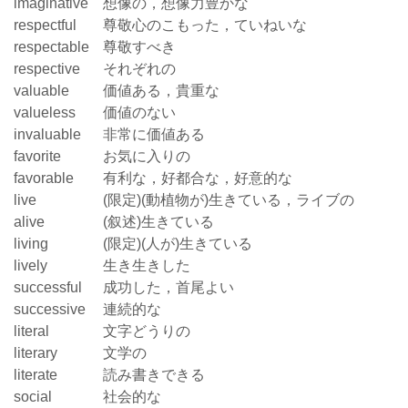
imaginative
想像の，想像力豊かな
respectful
尊敬心のこもった，ていねいな
respectable
尊敬すべき
respective
それぞれの
valuable
価値ある，貴重な
valueless
価値のない
invaluable
非常に価値ある
favorite
お気に入りの
favorable
有利な，好都合な，好意的な
live
(限定)(動植物が)生きている，ライブの
alive
(叙述)生きている
living
(限定)(人が)生きている
lively
生き生きした
successful
成功した，首尾よい
successive
連続的な
literal
文字どうりの
literary
文学の
literate
読み書きできる
social
社会的な