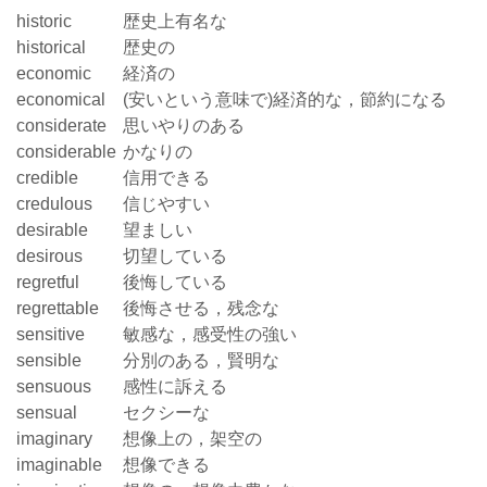
historic
歴史上有名な
historical
歴史の
economic
経済の
economical
(安いという意味で)経済的な，節約になる
considerate
思いやりのある
considerable
かなりの
credible
信用できる
credulous
信じやすい
desirable
望ましい
desirous
切望している
regretful
後悔している
regrettable
後悔させる，残念な
sensitive
敏感な，感受性の強い
sensible
分別のある，賢明な
sensuous
感性に訴える
sensual
セクシーな
imaginary
想像上の，架空の
imaginable
想像できる