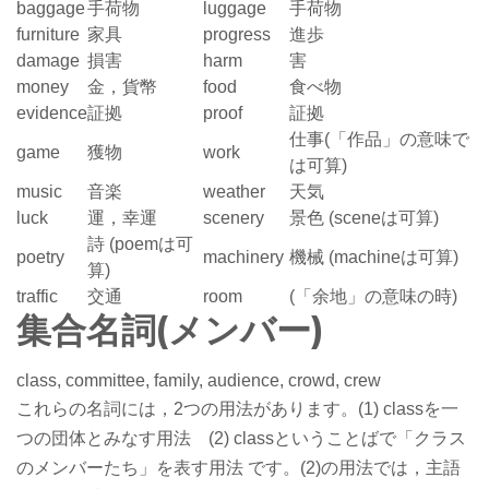
baggage
手荷物
luggage
手荷物
furniture
家具
progress
進歩
damage
損害
harm
害
money
金，貨幣
food
食べ物
evidence
証拠
proof
証拠
仕事(「作品」の意味で
game
獲物
work
は可算)
music
音楽
weather
天気
luck
運，幸運
scenery
景色 (sceneは可算)
詩 (poemは可
poetry
machinery
機械 (machineは可算)
算)
traffic
交通
room
(「余地」の意味の時)
集合名詞(メンバー)
class, committee, family, audience, crowd, crew
これらの名詞には，2つの用法があります。(1) classを一
つの団体とみなす用法 (2) classということばで「クラス
のメンバーたち」を表す用法 です。(2)の用法では，主語